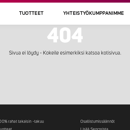
TUOTTEET
YHTEISTYÖKUMPPANIMME
404
Sivua ei löydy - Kokeile esimerkiksi katsoa kotisivua.
00% rahat takaisin -takuu
Osallistumissäännöt
uotteet
Lisää Sencorista