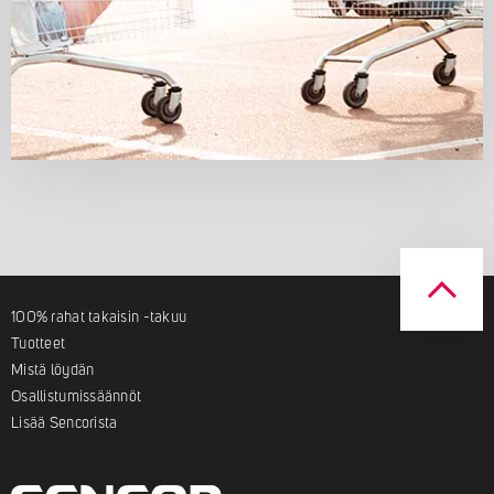
100% rahat takaisin -takuu
Tuotteet
Mistä löydän
Osallistumissäännöt
Lisää Sencorista